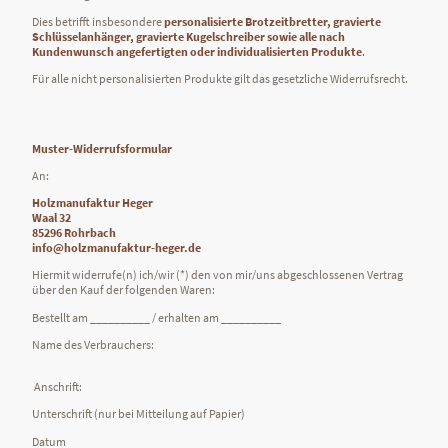
Dies betrifft insbesondere
personalisierte Brotzeitbretter, gravierte
Schlüsselanhänger, gravierte Kugelschreiber sowie alle nach
Kundenwunsch angefertigten oder individualisierten Produkte
.
Für alle nicht personalisierten Produkte gilt das gesetzliche Widerrufsrecht.
Muster-Widerrufsformular
An:
Holzmanufaktur Heger
Waal 32
85296 Rohrbach
info@holzmanufaktur-heger.de
Hiermit widerrufe(n) ich/wir (*) den von mir/uns abgeschlossenen Vertrag
über den Kauf der folgenden Waren:
Bestellt am __________ / erhalten am __________
Name des Verbrauchers:
Anschrift:
Unterschrift (nur bei Mitteilung auf Papier)
Datum