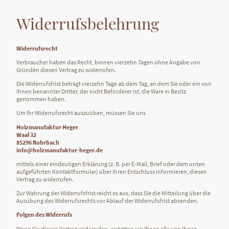
Widerrufsbelehrung
Widerrufsrecht
Verbraucher haben das Recht, binnen vierzehn Tagen ohne Angabe von
Gründen diesen Vertrag zu widerrufen.
Die Widerrufsfrist beträgt vierzehn Tage ab dem Tag, an dem Sie oder ein von
Ihnen benannter Dritter, der nicht Beförderer ist, die Ware in Besitz
genommen haben.
Um Ihr Widerrufsrecht auszuüben, müssen Sie uns
Holzmanufaktur Heger
Waal 32
85296 Rohrbach
info@holzmanufaktur-heger.de
mittels einer eindeutigen Erklärung (z. B. per E-Mail, Brief oder dem unten
aufgeführten Kontaktformular) über Ihren Entschluss informieren, diesen
Vertrag zu widerrufen.
Zur Wahrung der Widerrufsfrist reicht es aus, dass Sie die Mitteilung über die
Ausübung des Widerrufsrechts vor Ablauf der Widerrufsfrist absenden.
Folgen des Widerrufs
Wenn Sie diesen Vertrag widerrufen, erstatten wir Ihnen alle von Ihnen