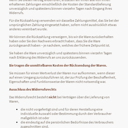
erhaltenen Zahlungen einschließlich der Kosten der Standardlieferung
unverzüglich und spätestens binnen vierzehn Tagen nach Eingang Ihres
Widerrufs.
Für die Rückzahlung verwenden wir dasselbe Zahlungsmittel, das Sie bei der
ursprünglichen Zahlung eingesetzt haben, sofern nicht ausdrücklich etwas
anderes vereinbart wurde.
Wir können die Rückzahlung verweigern, bis wir die Ware zurückerhalten
haben oder Sie den Nachweis erbracht haben, dass Sie die Ware
zurückgesandt haben – je nachdem, welches der frühere Zeitpunkt ist.
Sie haben die Ware unverzüglich und spätestens binnen vierzehn Tagen
nach Erklärung des Widerrufs an uns zurückzusenden.
Sie tragen die unmittelbaren Kosten der Rücksendung der Waren.
Sie müssen für einen Wertverlust der Waren nur aufkommen, wenn dieser
auf einen Umgang zurückzuführen ist, der zur Prüfung der Beschaffenheit,
Eigenschaften und Funktionsweise der Waren nicht notwendig war.
Ausschluss des Widerrufsrechts
Das Widerrufsrecht besteht
nicht
bei Verträgen über die Lieferung von
Waren,
die nicht vorgefertigt sind und für deren Herstellung eine
individuelle Auswahl oder Bestimmung durch den Verbraucher
maßgeblich ist oder
die eindeutig auf die persönlichen Bedürfnisse des Verbrauchers
zugeschnitten sind.