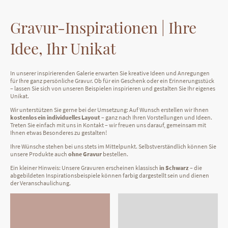
Gravur-Inspirationen | Ihre
Idee, Ihr Unikat
In unserer inspirierenden Galerie erwarten Sie kreative Ideen und Anregungen
für Ihre ganz persönliche Gravur. Ob für ein Geschenk oder ein Erinnerungsstück
– lassen Sie sich von unseren Beispielen inspirieren und gestalten Sie Ihr eigenes
Unikat.
Wir unterstützen Sie gerne bei der Umsetzung: Auf Wunsch erstellen wir Ihnen
kostenlos ein individuelles Layout
– ganz nach Ihren Vorstellungen und Ideen.
Treten Sie einfach mit uns in Kontakt – wir freuen uns darauf, gemeinsam mit
Ihnen etwas Besonderes zu gestalten!
Ihre Wünsche stehen bei uns stets im Mittelpunkt. Selbstverständlich können Sie
unsere Produkte auch
ohne Gravur
bestellen.
Ein kleiner Hinweis: Unsere Gravuren erscheinen klassisch
in Schwarz
– die
abgebildeten Inspirationsbeispiele können farbig dargestellt sein und dienen
der Veranschaulichung.